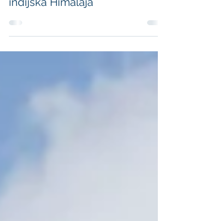
Barbara Kuhar
Iz doline Parvati v dolino Pin -
indijska Himalaja