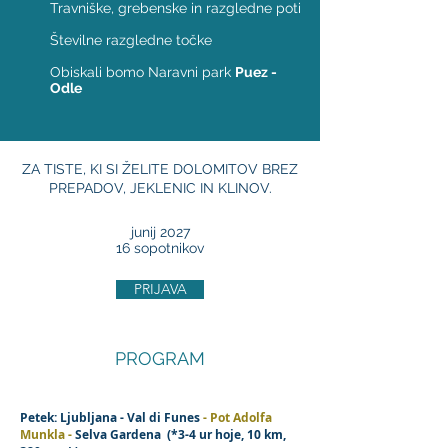
Travniške, grebenske in razgledne poti
Številne razgledne točke
Obiskali bomo Naravni park
Puez -
Odle
ZA TISTE, KI SI ŽELITE DOLOMITOV BREZ
PREPADOV, JEKLENIC IN KLINOV.
junij 2027
16 sopotnikov
PRIJAVA
PROGRAM
Petek: Ljubljana -
Val di Funes
- Pot Adolfa
Munkla -
Selva Gardena
(*3-4 ur hoje, 10 km,