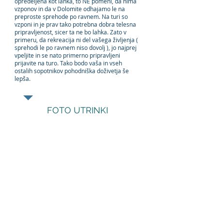
opredeljena kot lahka, to NE pomeni, da nima
vzponov in da v Dolomite odhajamo le na
preproste sprehode po ravnem. Na turi so
vzponi in je prav tako potrebna dobra telesna
pripravljenost, sicer ta ne bo lahka. Zato v
primeru, da rekreacija ni del vašega življenja (
sprehodi le po ravnem niso dovolj ), jo najprej
vpeljite in se nato primerno pripravljeni
prijavite na turo. Tako bodo vaša in vseh
ostalih sopotnikov pohodniška doživetja še
lepša.
FOTO UTRINKI