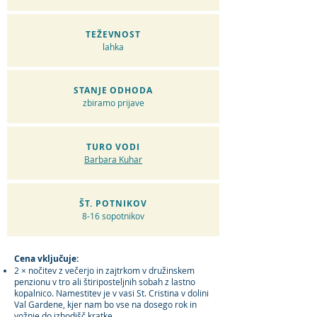
TEŽEVNOST
lahka
STANJE ODHODA
zbiramo prijave
TURO VODI
Barbara Kuhar
ŠT. POTNIKOV
8-16 sopotnikov
Cena vključuje:
2 × nočitev z večerjo in zajtrkom v družinskem
penzionu v tro ali štiriposteljnih sobah z lastno
kopalnico. Namestitev je v vasi St. Cristina v dolini
Val Gardene, kjer nam bo vse na dosego rok in
vožnje do izhodišč kratke.