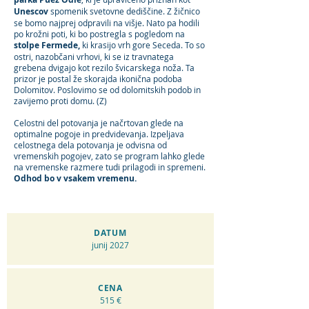
Unescov
spomenik svetovne dediščine. Z žičnico
se bomo najprej odpravili na višje. Nato pa hodili
po krožni poti, ki bo postregla s pogledom na
stolpe Fermede,
ki krasijo vrh gore Seceda.
To so
ostri, nazobčani vrhovi, ki se iz travnatega
grebena dvigajo kot rezilo švicarskega noža. Ta
prizor je postal že skorajda ikonična podoba
Dolomitov. Poslovimo se od dolomitskih podob in
zavijemo proti domu. (Z)
Celostni del potovanja je načrtovan glede na
optimalne pogoje in predvidevanja. Izpeljava
celostnega dela potovanja je odvisna od
vremenskih pogojev, zato se program lahko glede
na vremenske razmere tudi prilagodi in spremeni.
Odhod bo v vsakem vremenu.
DATUM
junij 2027
CENA
515 €