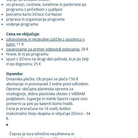
vsi prevozi, cestnine, tunelnine in parkirnine po
programu s pričetkom v Ljubljani
povratno karto žičnice Col Raiser
priprava in organizacija programa
vodenje programa
Cena ne vključuje:
zdravstvene in nezgodne zaščite z asistenco v
tujini:
11 €
zavarovanje za primer odpovedi potovanja:
28 €
hrane, ki ni po programu
spust z žičnico na drugi dan pohoda, ki je po želji
in po dogovoru: 25 €
Opombe:
Dinamika plačila: Ob prijavi se plača 150 €
akontacije in preostanek 3 tedne pred odhodom.
Oprema: običajna planinska oprema za
visokogorje, dobra planinska obutev z VIBRAM
podplatom. Superge in mehki šporni copati niso
primerni za poti po katerih bomo hodili.
Cena je preračuna na 16 oseb, kolikor
maksimalno šteje skupina in vključuje žičnico - 34
€.
Čeprav je tura tehnično nezahtevna in