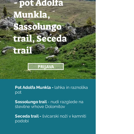
- pot Adolfa
Munkla,
Sassolungo
trail, Seceda
trail
PRIJAVA
Pot Adolfa Munkla -
lahka in raznolika
pot
Sossolungo trail
- nudi razglede na
številne vrhove Dolomitov
Seceda trail -
švicarski noži v kamniti
podobi