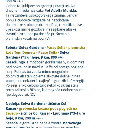
380 m +/-)
​Odhod iz Ljubljane ob zgodnji jutranji uri.
Na
dnevnem redu nas čaka
Pot Adolfa Munkla.
Ta
ne zahteva visokogorskega znanja, vendar
ponuja čudovite razglede na nazobčane
dolomitske stolpe. Je dramatična, raznolika in se
vije skozi mirne gozdove in razgibane alpske
travnike, vrhunec pa doseže pri številnih
planinskih kočah na poti. (V)
Sobota: Selva Gardena -
Passo Sella - planinska
koča Toni Demetz - Passo Sella
- Selva
Gardena
(*5 ur hoje, 9 km, 800
+
/-)
Sassolungo
je mogočen gorski masiv, ki dominira
nad pokrajino in navdušuje že od prvega pogleda
nanj.
Pot nas bo vodila mimo mogočnih
dolomitskih sten, objema slikovite doline in nas
popelje do nekaterih najlepših gorskih koč v regiji.
Po želji lahko celotno turo nekoliko skrajšate z
retro kabinsko žičnico, ki omogoča udoben spust
(po dogovoru).
(Z,V)
Nedelja: Selva Gardena - žičnice Col
Raiser
-
grebenska krožna pot s pogledi na
Secedo
-
žičnice Col Raiser
-
Ljubljana (*3-4 ure
hoje, 9 km, 200 m +/- )
Seceda
je gora, ki se nahaja znotraj
naravnega
parka Puez Odle
, ki je upravičeno priznan kot