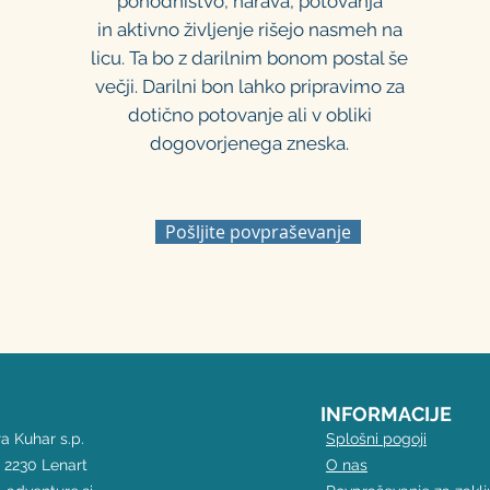
pohodništvo, narava, potovanja
in aktivno življenje rišejo nasmeh na
licu. Ta bo z darilnim bonom postal še
večji. Darilni bon lahko pripravimo za
dotično potovanje ali v obliki
dogovorjenega zneska.
Pošljite povpraševanje
INFORMACIJE
a Kuhar s.p.
Splošni pogoji
 2230 Lenart
O nas