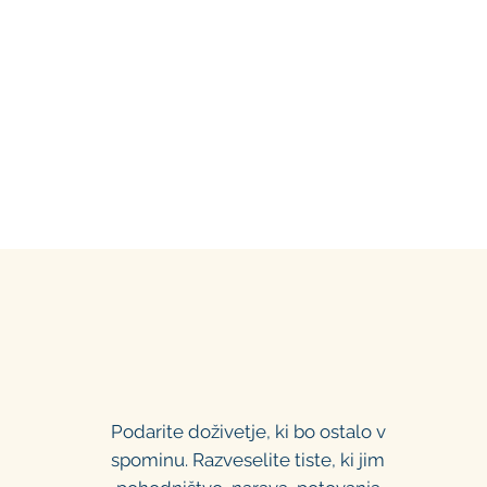
i
ekingi
Vikend odklopi
S kajakom in gojzarj
Podarite doživetje, ki bo ostalo v
spominu. Razveselite tiste, ki jim