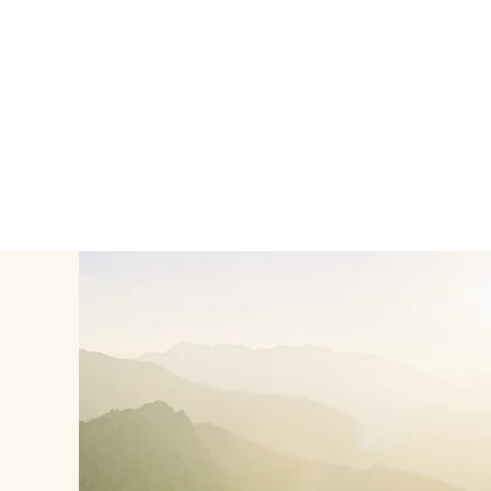
nfo@barbara-adventure.si
+386 31 483 580
f
facebo
i
Blog
Koledar
O nas