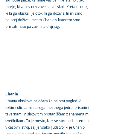
samotne plaže, kamnite vasice in kristalno čisto 
morje, ki vabi v nov zaveslaj ali skok. Kreta ni otok, 
ki bi ga obiskal. Je otok, ki ga doživiš. In mi smo 
najprej doživeli mesto Chanio v katerem smo 
pristali, nato pa zavili na divji jug.
Chania
Chania obiskovalce očara že na prvi pogled. Z 
ozkimi uličicami starega mestnega jedra, pristnimi 
tavernami in slikovitim pristaniščem z znamenitim 
svetilnikom. To je mesto, kjer se sprehod spremeni 
v časovni stroj, saj je vsako ljudstvo, ki je Chanio 
uspelo dobiti pod svoj jarem, pustilo svoj pečat. 