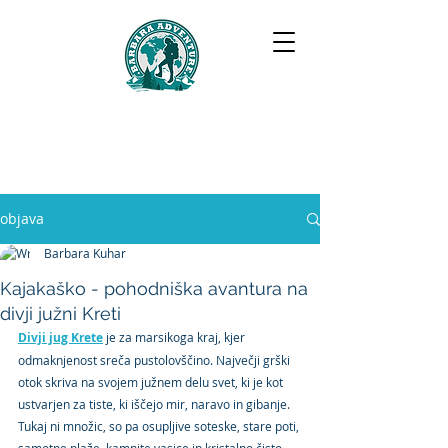
BARBARA ADVENTURE
objava
Barbara Kuhar
Kajakaško - pohodniška avantura na
divji južni Kreti
Divji jug Krete
 je za marsikoga kraj, kjer 
odmaknjenost sreča pustolovščino. Največji grški 
otok skriva na svojem južnem delu svet, ki je kot 
ustvarjen za tiste, ki iščejo mir, naravo in gibanje. 
Tukaj ni množic, so pa osupljive soteske, stare poti, 