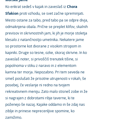
Ko enkrat sedeš v kajak in zaveslaš iz 
Chora 
Sfakion 
proti vzhodu, se svet začne spreminjati. 
Mesto ostane za tabo, pred tabo pa se odpre divja, 
odmaknjena obala. Prične se preplet klifov, skalnih 
previsov in skrivnostnih jam, ki jih je morje stoletja 
klesalo z natančnostjo umetnika. Nekatere jame 
so prostorne kot dvorane z visokim stropom in 
kapniki. Druge so tesne, ozke, skoraj skrivne. In ko 
zaveslaš noter, si privoščiš trenutek tišine, si 
popolnoma v stiku z naravo in z elementom 
kamna ter morja. Nepozabno. Pri tem seveda ne 
smeš poslušati že prisotne utrujenosti v rokah, še 
posebej, če veslanje ni redno na tvojem 
rekreativnem meniju. Zato malo stisneš zobe in že 
si nagrajen z dobrotami ribje taverne, ki te 
poženejo še nazaj. Kajake oddamo in še zdaj nas 
ziblje in prinese neprecenljive spomine, ko 
zamižimo.