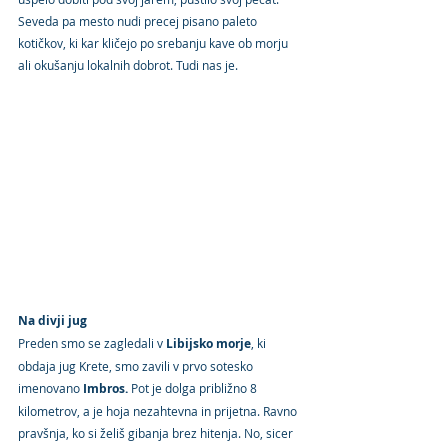
Seveda pa mesto nudi precej pisano paleto 
kotičkov, ki kar kličejo po srebanju kave ob morju 
ali okušanju lokalnih dobrot. Tudi nas je.
Na divji jug
Preden smo se zagledali v 
Libijsko morje
, ki 
obdaja jug Krete, smo zavili v prvo sotesko 
imenovano 
Imbros.
 Pot je dolga približno 8 
kilometrov, a je hoja nezahtevna in prijetna. Ravno 
pravšnja, ko si želiš gibanja brez hitenja. No, sicer 