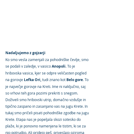
Nadaljujemo z gojzarji
Ko smo vesla zamenjali za pohodniške čevlje, smo 
se podali v zaledje, v vasico 
Anopoli. 
To je 
hribovska vasica, kjer se odpre veličasten pogled 
na gorovje 
Lefka Ori,
 tudi znano kot 
Belo gore
. To 
je največje gorovje na Kreti. Ime ni naključno, saj 
so vrhovi teh gora pozimi prekriti s snegom. 
Doživeli smo hribovski utrip, domačno vzdušje in 
tipično zaspano in zasanjano vas na jugu Krete. In 
tukaj smo pričeli pisati pohodniške zgodbe na jugu 
Krete. Etapa nas je popeljala skozi sotesko do 
plaže, ki je ponovno namenjena le tistim, ki se za 
njo potrudijo. Ali pridejo peš, priveslajo oziroma 