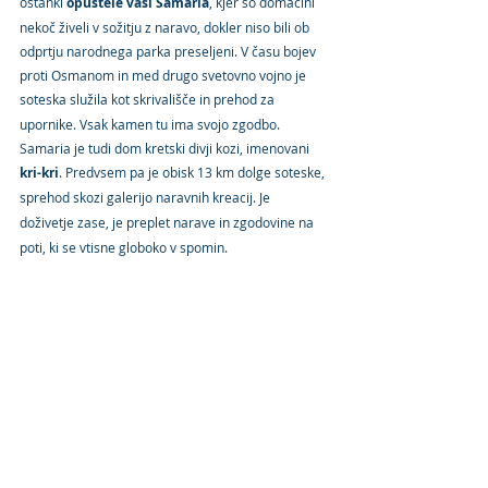
ostanki 
opustele vasi Samaria
, kjer so domačini 
nekoč živeli v sožitju z naravo, dokler niso bili ob 
odprtju narodnega parka preseljeni. V času bojev 
proti Osmanom in med drugo svetovno vojno je 
soteska služila kot skrivališče in
prehod za 
upornike. Vsak kamen tu ima svojo zgodbo. 
Samaria je tudi dom kretski divji kozi, imenovani 
kri-kri
. Predvsem pa je obisk 13 km dolge soteske, 
sprehod skozi galerijo naravnih kreacij.
Je 
doživetje zase,
je preplet narave in zgodovine na 
poti, ki se vtisne globoko v spomin.