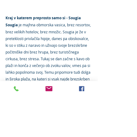
Kraj v katerem preprosto samo si - Sougia
Sougia
 je majhna obmorska vasica, brez resortov, 
brez velikih hotelov, brez množic. Sougia je že v 
preteklosti privlačila hipije, danes pa obiskovalce, 
ki so v stiku z naravo in uživajo svoje brezskrbne 
počitniške dni brez hrupa, brez turističnega 
cirkusa, brez stresa. Tukaj se dan začne s kavo ob 
plaži in konča z večerjo ob zvoku valov, vmes pa si 
lahko popolnoma svoj. Temu pripomore tudi dolga 
in široka plaža, na kateri si vsak najde brezskrben 
kotiček zase. Zraven vsega omenjenega pa je 
Sougia idealna baza tudi za pohodnike, saj 
slikovite in neobljudene poti vodijo na vse strani. 
Tudi mi smo se Sougie naužili s polnimi pljuči in 
tako smo končali še eno uspešno turo, ki je 
prinesla na obraze veliko sonca, morja in smeha.