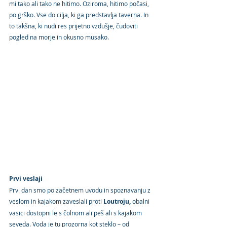
mi tako ali tako ne hitimo. Oziroma, hitimo počasi, 
po grško. Vse do cilja, ki ga predstavlja taverna. In 
to takšna, ki nudi res prijetno vzdušje, čudoviti 
pogled na morje in okusno musako.
Prvi veslaji
Prvi dan smo po začetnem uvodu in spoznavanju z 
veslom in kajakom zaveslali proti 
Loutroju,
 obalni 
vasici dostopni le s čolnom ali peš ali s kajakom 
seveda. Voda je tu prozorna kot steklo – od 