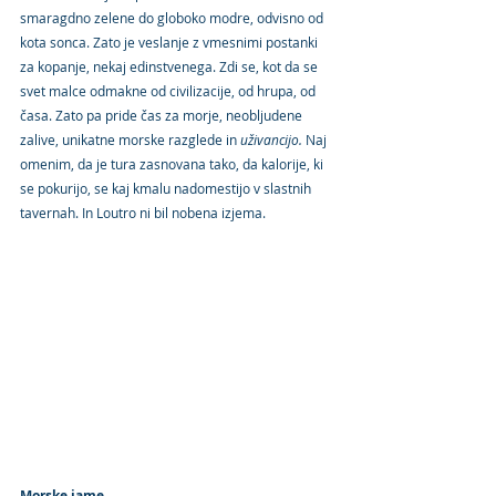
smaragdno zelene do globoko modre, odvisno od 
kota sonca. Zato je veslanje z vmesnimi postanki 
za kopanje, nekaj edinstvenega. Zdi se, kot da se 
svet malce odmakne od civilizacije, od hrupa, od 
časa. Zato pa pride čas za morje, neobljudene 
zalive, unikatne morske razglede in 
uživancijo.
 Naj 
omenim, da je tura zasnovana tako, da kalorije, ki 
se pokurijo, se kaj kmalu nadomestijo v slastnih 
tavernah. In Loutro ni bil nobena izjema.  
Morske jame