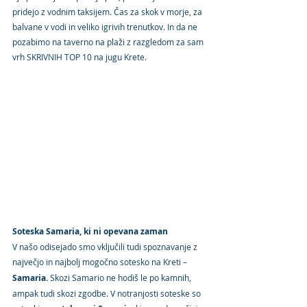
pridejo z vodnim taksijem. Čas za skok v morje, za 
balvane v vodi in veliko igrivih trenutkov. In da ne 
pozabimo na taverno na plaži z razgledom za sam 
vrh SKRIVNIH TOP 10 na jugu Krete.
Soteska Samaria, ki ni opevana zaman
V našo odisejado smo vključili tudi spoznavanje z 
največjo in najbolj mogočno sotesko na Kreti –
Samaria.
 Skozi Samario ne hodiš le po kamnih, 
ampak tudi skozi zgodbe. V notranjosti soteske so 