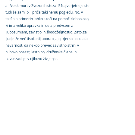
ali Voldemort v Zvezdnih stezah? Najverjetneje ste 
tudi že sami bili priča takšnemu pogledu. No, v 
takšnih primerih lahko skoči na pomoč zlobno oko, 
ki ima veliko opravka in dela predvsem z 
ljubosumjem, zavistjo in škodoželjnostjo. Zato ga 
ljudje že več tisočletij uporabljajo, kjerkoli obstaja 
nevarnost, da nekdo preveč zavistno strmi v 
njihovo posest, lastnino, družinske člane in 
navsezadnje v njihovo življenje.