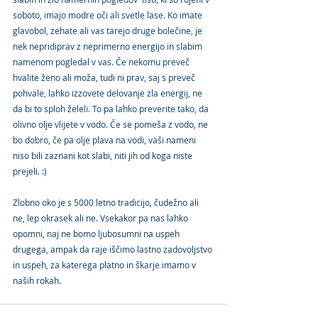
soboto, imajo modre oči ali svetle lase. Ko imate 
glavobol, zehate ali vas tarejo druge bolečine, je 
nek nepridiprav z neprimerno energijo in slabim 
namenom pogledal v vas. Če nekomu preveč 
hvalite ženo ali moža, tudi ni prav, saj s preveč 
pohvale, lahko izzovete delovanje zla energij, ne 
da bi to sploh želeli. To pa lahko preverite tako, da 
olivno olje vlijete v vodo. Če se pomeša z vodo, ne 
bo dobro, če pa olje plava na vodi, vaši nameni 
niso bili zaznani kot slabi, niti jih od koga niste 
prejeli. :)
Zlobno oko je s 5000 letno tradicijo, čudežno ali 
ne, lep okrasek ali ne. Vsekakor pa nas lahko 
opomni, naj ne bomo ljubosumni na uspeh 
drugega, ampak da raje iščimo lastno zadovoljstvo 
in uspeh, za katerega platno in škarje imamo v 
naših rokah.