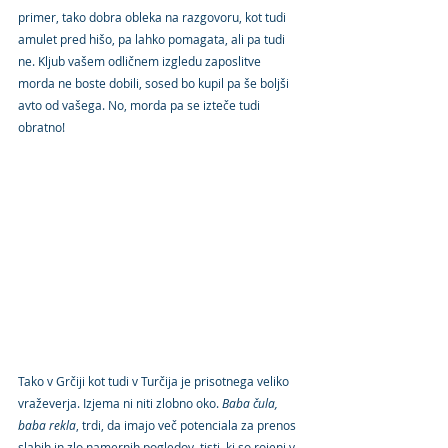
primer, tako dobra obleka na razgovoru, kot tudi 
amulet pred hišo, pa lahko pomagata, ali pa tudi 
ne. Kljub vašem odličnem izgledu zaposlitve 
morda ne boste dobili, sosed bo kupil pa še boljši 
avto od vašega. No, morda pa se izteče tudi 
obratno!
Tako v Grčiji kot tudi v Turčija je prisotnega veliko 
vraževerja. Izjema ni niti zlobno oko. 
Baba čula, 
baba rekla
, trdi, da imajo več potenciala za prenos 
slabih in zlo namernih pogledov  tisti, ki so rojeni v 