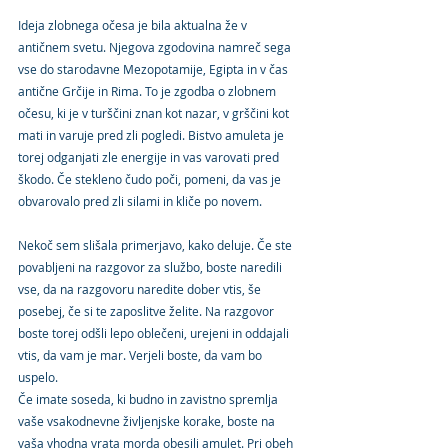
Ideja zlobnega očesa je bila aktualna že v 
antičnem svetu. Njegova zgodovina namreč sega 
vse do starodavne Mezopotamije, Egipta in v čas 
antične Grčije in Rima. To je zgodba o zlobnem 
očesu, ki je v turščini znan kot nazar, v grščini kot 
mati in varuje pred zli pogledi. Bistvo amuleta je 
torej odganjati zle energije in vas varovati pred 
škodo. Če stekleno čudo poči, pomeni, da vas je 
obvarovalo pred zli silami in kliče po novem. 
Nekoč sem slišala primerjavo, kako deluje. Če ste 
povabljeni na razgovor za službo, boste naredili 
vse, da na razgovoru naredite dober vtis, še 
posebej, če si te zaposlitve želite. Na razgovor 
boste torej odšli lepo oblečeni, urejeni in oddajali 
vtis, da vam je mar. Verjeli boste, da vam bo 
uspelo. 
Če imate soseda, ki budno in zavistno spremlja 
vaše vsakodnevne življenjske korake, boste na 
vaša vhodna vrata morda obesili amulet. Pri obeh 